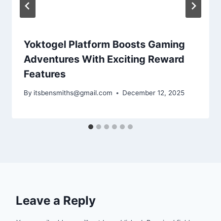
Yoktogel Platform Boosts Gaming
Adventures With Exciting Reward
Features
By
itsbensmiths@gmail.com
December 12, 2025
Leave a Reply