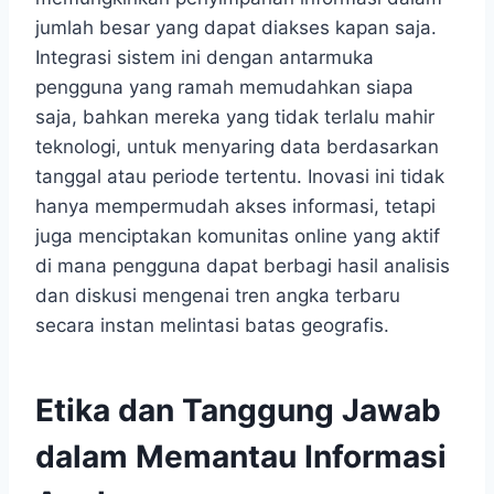
jumlah besar yang dapat diakses kapan saja.
Integrasi sistem ini dengan antarmuka
pengguna yang ramah memudahkan siapa
saja, bahkan mereka yang tidak terlalu mahir
teknologi, untuk menyaring data berdasarkan
tanggal atau periode tertentu. Inovasi ini tidak
hanya mempermudah akses informasi, tetapi
juga menciptakan komunitas online yang aktif
di mana pengguna dapat berbagi hasil analisis
dan diskusi mengenai tren angka terbaru
secara instan melintasi batas geografis.
Etika dan Tanggung Jawab
dalam Memantau Informasi