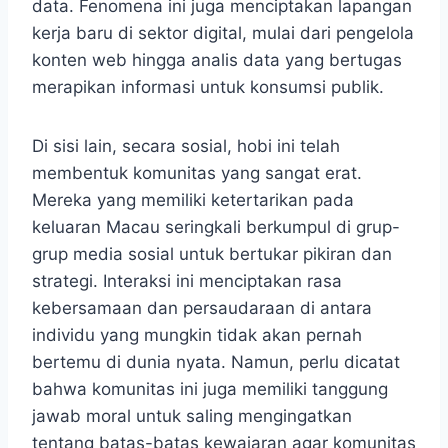
data. Fenomena ini juga menciptakan lapangan
kerja baru di sektor digital, mulai dari pengelola
konten web hingga analis data yang bertugas
merapikan informasi untuk konsumsi publik.
Di sisi lain, secara sosial, hobi ini telah
membentuk komunitas yang sangat erat.
Mereka yang memiliki ketertarikan pada
keluaran Macau seringkali berkumpul di grup-
grup media sosial untuk bertukar pikiran dan
strategi. Interaksi ini menciptakan rasa
kebersamaan dan persaudaraan di antara
individu yang mungkin tidak akan pernah
bertemu di dunia nyata. Namun, perlu dicatat
bahwa komunitas ini juga memiliki tanggung
jawab moral untuk saling mengingatkan
tentang batas-batas kewajaran agar komunitas