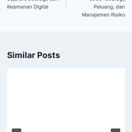
Keamanan Digital
Peluang, dan
Manajemen Risiko
Similar Posts