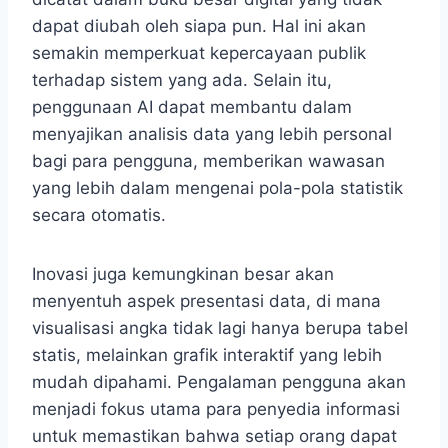
dapat diubah oleh siapa pun. Hal ini akan
semakin memperkuat kepercayaan publik
terhadap sistem yang ada. Selain itu,
penggunaan AI dapat membantu dalam
menyajikan analisis data yang lebih personal
bagi para pengguna, memberikan wawasan
yang lebih dalam mengenai pola-pola statistik
secara otomatis.
Inovasi juga kemungkinan besar akan
menyentuh aspek presentasi data, di mana
visualisasi angka tidak lagi hanya berupa tabel
statis, melainkan grafik interaktif yang lebih
mudah dipahami. Pengalaman pengguna akan
menjadi fokus utama para penyedia informasi
untuk memastikan bahwa setiap orang dapat