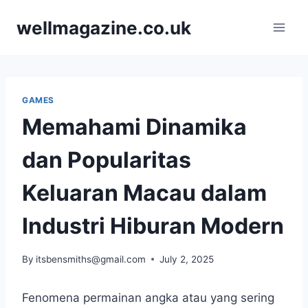
Skip
wellmagazine.co.uk
to
content
GAMES
Memahami Dinamika
dan Popularitas
Keluaran Macau dalam
Industri Hiburan Modern
By
itsbensmiths@gmail.com
July 2, 2025
Fenomena permainan angka atau yang sering