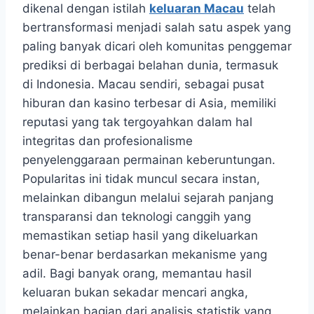
dikenal dengan istilah
keluaran Macau
telah
bertransformasi menjadi salah satu aspek yang
paling banyak dicari oleh komunitas penggemar
prediksi di berbagai belahan dunia, termasuk
di Indonesia. Macau sendiri, sebagai pusat
hiburan dan kasino terbesar di Asia, memiliki
reputasi yang tak tergoyahkan dalam hal
integritas dan profesionalisme
penyelenggaraan permainan keberuntungan.
Popularitas ini tidak muncul secara instan,
melainkan dibangun melalui sejarah panjang
transparansi dan teknologi canggih yang
memastikan setiap hasil yang dikeluarkan
benar-benar berdasarkan mekanisme yang
adil. Bagi banyak orang, memantau hasil
keluaran bukan sekadar mencari angka,
melainkan bagian dari analisis statistik yang