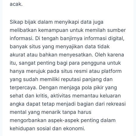
acak.
Sikap bijak dalam menyikapi data juga
melibatkan kemampuan untuk memilah sumber
informasi. Di tengah banjirnya informasi digital,
banyak situs yang menyajikan data tidak
akurat atau bahkan menyesatkan. Oleh karena
itu, sangat penting bagi para pengguna untuk
hanya merujuk pada situs resmi atau platform
yang sudah memiliki reputasi panjang dan
terpercaya. Dengan menjaga pola pikir yang
sehat dan kritis, aktivitas memantau keluaran
angka dapat tetap menjadi bagian dari rekreasi
mental yang menarik tanpa harus
mengorbankan aspek-aspek penting dalam
kehidupan sosial dan ekonomi.